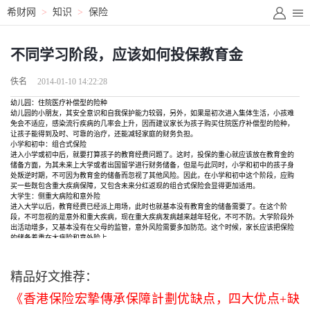
希财网
>
知识
>
保险
不同学习阶段，应该如何投保教育金
佚名
2014-01-10 14:22:28
幼儿园：住院医疗补偿型的险种
幼儿园的小朋友，其安全意识和自我保护能力较弱，另外，如果是初次进入集体生活，小孩难
免会不适应，感染流行疾病的几率会上升，因而建议家长为孩子购买住院医疗补偿型的险种，
让孩子能得到及时、可靠的治疗，还能减轻家庭的财务负担。
小学和初中：组合式保险
进入小学或初中后，就要打算孩子的教育经费问题了。这时，投保的重心就应该放在教育金的
储备方面，为其未来上大学或者出国留学进行财务储备，但是与此同时，小学和初中的孩子身
处叛逆时期，不可因为教育金的储备而忽视了其他风险。因此，在小学和初中这个阶段，应购
买一些既包含重大疾病保障，又包含未来分红返现的组合式保险会显得更加适用。
大学生：侧重大病险和意外险
进入大学以后，教育经费已经派上用场，此时也就基本没有教育金的储备需要了。在这个阶
段，不可忽视的是意外和重大疾病，现在重大疾病发病越来越年轻化，不可不防。大学阶段外
出活动增多，又基本没有在父母的监管，意外风险需要多加防范。这个时候，家长应该把保险
的储备着重在大病险和意外险上。
精品好文推荐：
《香港保险宏摯傳承保障計劃优缺点，四大优点+缺