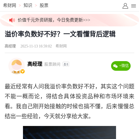
外媒视角解盘，看透主力资金>>>
希财网
>
知识
>
股票
价值千元外资研报，今日免费更新>>>
溢价率负数好不好？一文看懂背后逻辑
高盛/大摩内部PDF，无删减下载>>>
高经理
2025-11-13 16:59:02
希财网
拒绝信息差！一手英文研报解锁>>>
高经理
股票顾问
+微信
高价稀缺资源群，最后10个名额>>>
吃瓜！今日股市小作文已汇总>>>
最近经常有人问我溢价率负数好不好，其实这个问题
不能一概而论，得结合具体投资品种和市场环境来
外媒视角解盘，看透主力资金>>>
看。我自己刚开始接触的时候也搞不懂，后来慢慢总
价值千元外资研报，今日免费更新>>>
结出一些经验，今天就分享给大家。