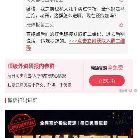
卧槽，我之前也花大几千买过情报，全他妈是马
后炮。老哥，这群怎么进啊，现在还能加吗？
涨停板包工头
直接点后面的红色链接获取群二维码，进去后别
说话，违规秒踢的。
>>>点击立刻获取入群二维
码
顶级外资研报内参群
全免费
稀缺资源
每日同步高盛/大摩/瑞银核心情报
立即进群
独家追踪突发小作文、外媒一手资讯
广告
?
x
微信扫码进群