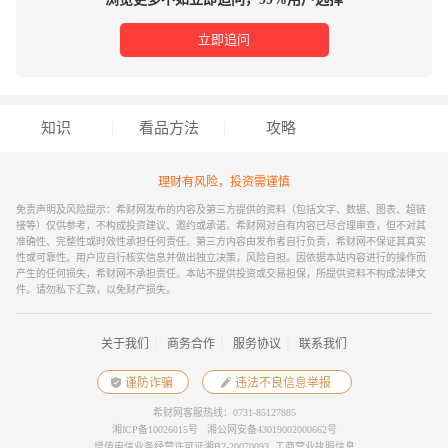
立即追问
知识
看品方法
攻略
理财有风险，投资需谨慎
免责声明及风险提示：希财网发布的内容及第三方提供的资料（包括文字、数据、图表、超链
接等）仅供参考，不构成投资建议、邀约或承诺。希财网对自有内容已尽合理审查，但不对其
准确性、完整性或时效性承担任何责任。第三方内容由发布者自行负责，希财网不保证其真实
性或可靠性。用户应自行核实信息并做出独立决策，风险自担。因依据本站内容进行的操作而
产生的任何损失，希财网不承担责任。本站不提供投资或交易担保，所提供资料不构成法律文
件。请勿私下汇款，以免财产损失。
｜
｜
｜
关于我们
商务合作
服务协议
联系我们
谨防诈骗
违法不良信息举报
希财网客服热线：0731-85127885
湘ICP备10026015号
湘公网安备43019002000662号
增值电信业务经营许可证湘B2-20070093
工商营业执照信息