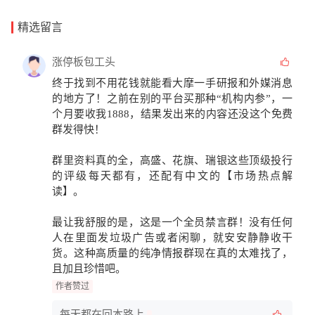
精选留言
涨停板包工头
终于找到不用花钱就能看
大摩一手研报
和
外媒消息
的地方了！之前在别的平台买那种“机构内参”，一
个月要收我1888，结果发出来的内容还没这个免费
群发得快！
群里资料真的全，高盛、花旗、瑞银这些顶级投行
的评级每天都有，还配有中文的
【市场热点解
读】
。
最让我舒服的是，这是一个
全员禁言群
！没有任何
人在里面发垃圾广告或者闲聊，就安安静静收干
货。这种高质量的纯净情报群现在真的太难找了，
且加且珍惜吧。
作者赞过
每天都在回本路上