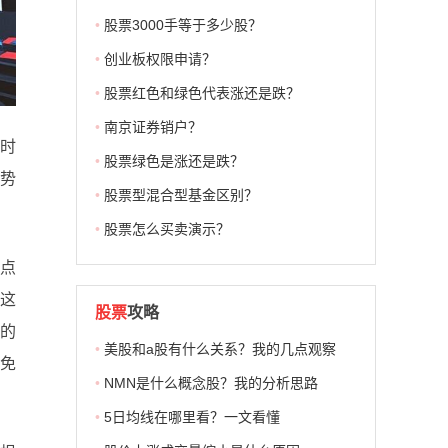
•
股票3000手等于多少股？
•
创业板权限申请？
•
股票红色和绿色代表涨还是跌？
•
南京证券销户？
好时
•
股票绿色是涨还是跌？
趋势
•
股票型混合型基金区别？
•
股票怎么买卖演示？
点
这
股票
攻略
网的
•
美股和a股有什么关系？我的几点观察
免
•
NMN是什么概念股？我的分析思路
•
5日均线在哪里看？一文看懂