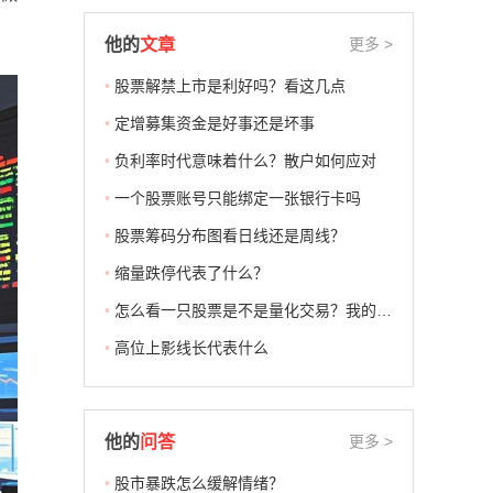
他的
文章
更多 >
•
股票解禁上市是利好吗？看这几点
•
定增募集资金是好事还是坏事
•
负利率时代意味着什么？散户如何应对
•
一个股票账号只能绑定一张银行卡吗
•
股票筹码分布图看日线还是周线？
•
缩量跌停代表了什么？
•
怎么看一只股票是不是量化交易？我的经验分享
•
高位上影线长代表什么
他的
问答
更多 >
•
股市暴跌怎么缓解情绪？