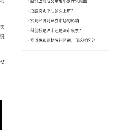
•
股价上涨成交量缩小是什么原因
者根
•
招股说明书后多久上市？
•
宏观经济对证券市场的影响
一天
•
科创板是沪市还是深市股票？
键
•
赛道股和题材股的区别，我这样区分
调整