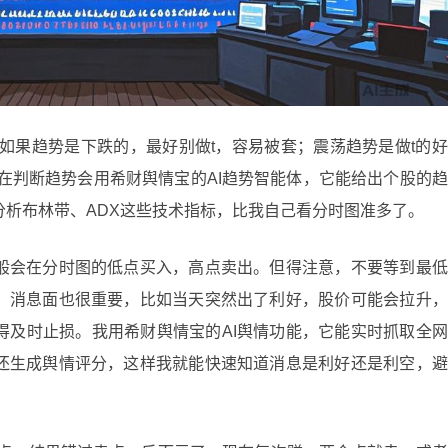
如果趋势是下跌的，最好别做t，容易被套；震荡趋势是做t的
在判断趋势会用希财舆情宝的AI趋势智能体，它能给出个股的
分析布林带、ADX这些技术指标，比我自己看分时图准多了。
般会在分时图的低点买入，高点卖出。但得注意，不要等到最低
，消息面也很重要，比如当天突然出了利好，股价可能会拉升，
得及时止损。我用希财舆情宝的AI舆情功能，它能实时抓取全
还生成舆情评分，这样我就能快速知道消息是利好还是利空，避