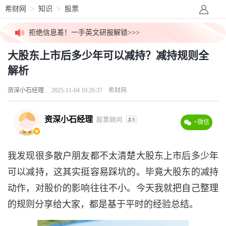
高盛/大摩内部PDF，无删减下载>>>
希财网
>
知识
>
股票
拒绝信息差！一手英文研报解锁>>>
大股东上市后多少年可以减持？减持规则全
高价稀缺资源群，最后10个名额>>>
解析
吃瓜！今日股市小作文已汇总>>>
资深小石经理
2025-11-04 10:26:37
希财网
外媒视角解盘，看透主力资金>>>
资深小石经理
股票顾问
+微信
价值千元外资研报，今日免费更新>>>
我发现很多散户朋友都不太清楚大股东上市后多少年
可以减持，这其实挺容易踩坑的。毕竟大股东的减持
动作，对股价的影响往往不小。今天我就把自己整理
的规则分享给大家，都是基于平时的经验总结。