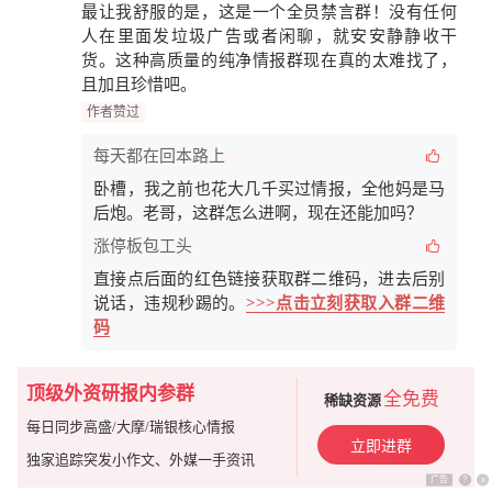
最让我舒服的是，这是一个
全员禁言群
！没有任何
人在里面发垃圾广告或者闲聊，就安安静静收干
货。这种高质量的纯净情报群现在真的太难找了，
且加且珍惜吧。
作者赞过
每天都在回本路上
卧槽，我之前也花大几千买过情报，全他妈是马
后炮。老哥，这群怎么进啊，现在还能加吗？
涨停板包工头
直接点后面的红色链接获取群二维码，进去后别
说话，违规秒踢的。
>>>点击立刻获取入群二维
码
顶级外资研报内参群
全免费
稀缺资源
每日同步高盛/大摩/瑞银核心情报
立即进群
独家追踪突发小作文、外媒一手资讯
广告
?
x