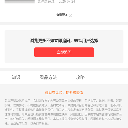
资深唐经理 2026-07-24
查看更多
浏览更多不如立即追问，99%用户选择
立即追问
知识
看品方法
攻略
理财有风险，投资需谨慎
免责声明及风险提示：希财网发布的内容及第三方提供的资料（包括文字、数据、图表、超链
接等）仅供参考，不构成投资建议、邀约或承诺。希财网对自有内容已尽合理审查，但不对其
准确性、完整性或时效性承担任何责任。第三方内容由发布者自行负责，希财网不保证其真实
性或可靠性。用户应自行核实信息并做出独立决策，风险自担。因依据本站内容进行的操作而
产生的任何损失，希财网不承担责任。本站不提供投资或交易担保，所提供资料不构成法律文
件。请勿私下汇款，以免财产损失。