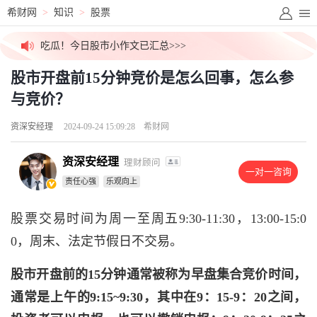
高价稀缺资源群，最后10个名额>>>
希财网
>
知识
>
股票
吃瓜！今日股市小作文已汇总>>>
股市开盘前15分钟竞价是怎么回事，怎么参
外媒视角解盘，看透主力资金>>>
与竞价？
价值千元外资研报，今日免费更新>>>
资深安经理
2024-09-24 15:09:28
希财网
资深安经理
理财顾问
一对一咨询
责任心强
乐观向上
股票交易时间为周一至周五9:30-11:30，13:00-15:0
0，周末、法定节假日不交易。
股市开盘前的15分钟通常被称为早盘集合竞价时间，
通常是上午的9:15~9:30，其中在9：15-9：20之间，