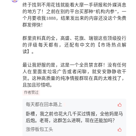
终于找到不用花钱就能看
大摩一手研报
和
外媒消息
的地方了！之前在别的平台买那种“机构内参”，一
个月要收我1888，结果发出来的内容还没这个免费
群发得快！
群里资料真的全，高盛、花旗、瑞银这些顶级投行
的评级每天都有，还配有中文的
【市场热点解
读】
。
最让我舒服的是，这是一个
全员禁言群
！没有任何
人在里面发垃圾广告或者闲聊，就安安静静收干
货。这种高质量的纯净情报群现在真的太难找了，
且加且珍惜吧。
作者赞过
每天都在回本路上
卧槽，我之前也花大几千买过情报，全他妈是马
后炮。老哥，这群怎么进啊，现在还能加吗？
涨停板包工头