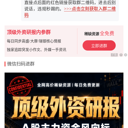
直接点后面的红色链接获取群二维码，进去后别
说话，违规秒踢的。
>>>点击立刻获取入群二维
码
顶级外资研报内参群
全免费
稀缺资源
每日同步高盛/大摩/瑞银核心情报
立即进群
独家追踪突发小作文、外媒一手资讯
广告
?
x
微信扫码进群