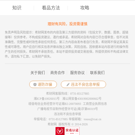
知识
看品方法
攻略
理财有风险，投资需谨慎
免责声明及风险提示：希财网发布的内容及第三方提供的资料（包括文字、数据、图表、超链
接等）仅供参考，不构成投资建议、邀约或承诺。希财网对自有内容已尽合理审查，但不对其
准确性、完整性或时效性承担任何责任。第三方内容由发布者自行负责，希财网不保证其真实
性或可靠性。用户应自行核实信息并做出独立决策，风险自担。因依据本站内容进行的操作而
产生的任何损失，希财网不承担责任。本站不提供投资或交易担保，所提供资料不构成法律文
件。请勿私下汇款，以免财产损失。
｜
｜
｜
关于我们
商务合作
服务协议
联系我们
谨防诈骗
违法不良信息举报
希财网客服热线：0731-85127885
湘ICP备10026015号
湘公网安备43019002000662号
增值电信业务经营许可证湘B2-20070093
工商营业执照信息
广播电视节目制作经营许可证(湘)字第00319号
违法和不良信息举报
举报电话：0731-85127885 举报邮箱：tousu@csai.cn
希财网 版权所有 © 2014-2026