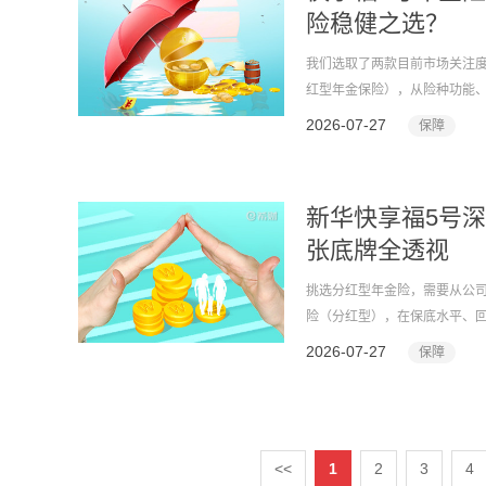
险稳健之选？
我们选取了两款目前市场关注度较
红型年金保险），从险种功能
品均为分红型，保证利率均为顶
2026-07-27
保障
并在最后给出选择建议。
新华快享福5号
张底牌全透视
挑选分红型年金险，需要从公司
险（分红型），在保底水平、
2026-07-27
保障
<<
1
2
3
4