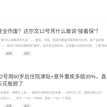
全作废？达尔文12号凭什么敢说“接着保”？
一看“核心保障是否扎实” ——重疾、中症、轻症的覆盖范围和赔付比例，是产品的底
” ——很多产品赔完重疾就“裸奔”，轻中症全部失效，这是最大的隐性风险； 三看“附
金、癌症津贴、住院津贴等，决定了保障的厚度。 在这三个维度上，2025年上线的达尔
保障
保险
教科书级”的答案。
2号用60岁后住院津贴+意外重疾多赔35%，直
天花板掀了
在提前、保费在上涨，一面是市场供给空前丰富——达尔文12号、超级玛丽16号
、i无忧3.0……名字一个比一个响亮，责任一个比一个花哨。
保障
保险