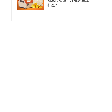
呗支付功能？开通步骤是
什么？
尊
优