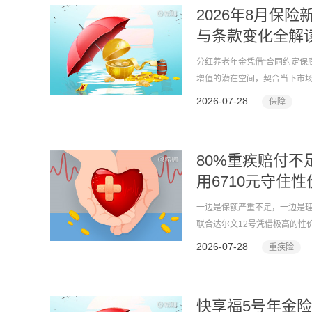
2026年8月保
与条款变化全解
分红养老年金凭借“合同约定保
增值的潜在空间，契合当下市场
的“快享福5号”年金保险（分
2026-07-28
保障
到较多关注。
80%重疾赔付不
用6710元守住
一边是保额严重不足，一边是理
联合达尔文12号凭借极高的性
推荐的成人重疾险。
2026-07-28
重疾险
快享福5号年金险