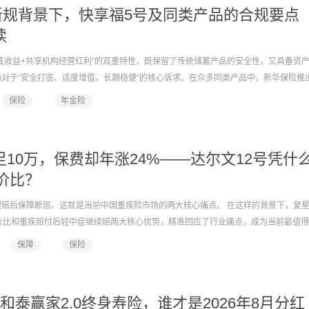
险新规背景下，快享福5号及同类产品的合规要点
读
底收益+共享机构经营红利”的双重特性，既保留了传统储蓄产品的安全性，又具备资
对于“安全打底、适度增值、长期稳健”的核心诉求。在众多同类产品中，新华保险推
红型），依托新华保险三十年的品牌积淀以及灵活的投保规则，在2026年分红险市场中
保险
年金险
足10万，保费却年涨24%——达尔文12号凭什
性价比？
赔后保障断层。这就是当前中国重疾险市场的两大核心痛点。 在这样的背景下，复
价比和重疾赔付后轻中症继续赔两大核心优势，精准回应了行业痛点，成为当前最值得
保障
保险
和泰赢家2.0终身寿险，谁才是2026年8月分红