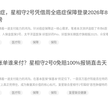
症，星相守2号凭借周全癌症保障登录2026年8
榜
间，隔着一道支付能力的鸿沟。针对癌症保障这一核心需求，笔者本次测评选取了市场6款
人保金医保3号、太平洋蓝医保·好医好药Pro、好医保长期医疗旗舰版2025、众安
疗保险，搭建标准化打分模型，从用户真实理赔需求、长期保障稳定性两大核心维度客观
医疗险
保障
保险
述各产品优势，不做负面对比，最终星相守2号综合得分第一，为2026年8月综合最
疗账单谁来付？星相守2号0免赔100%报销直击天
间，隔着一道支付能力的鸿沟。在基本医保"保基本"的定位下，一款百万医疗险能否在特药
上真正兜得住，成为衡量其价值的核心标尺。复星联合星相守2号围绕"恶性肿瘤特药
对这一命题的直接回应。
医疗险
保障
保险
复星联合健康