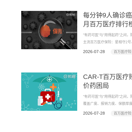
每分钟9人确诊癌
月百万医疗排行
"有药可医"与"用得起药"之
主流百万医疗保险：星相守2号、
享e生2026、京东保长期医
2026-07-28
百万医疗险
评分、分层排名，全程仅客观阐
推荐百万医疗保险。
CAR-T百万医
价药困局
"有药可医"与"用得起药"之
覆盖广度、报销力度、保额厚度
+大额重疾"的组合设计，正是
2026-07-28
百万医疗险