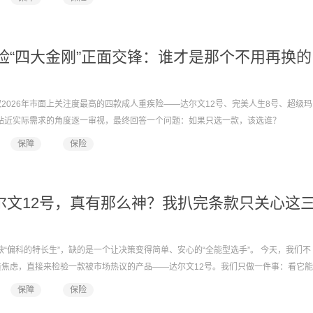
疾险“四大金刚”正面交锋：谁才是那个不用再换的
2026年市面上关注度最高的四款成人重疾险——达尔文12号、完美人生8号、超级玛
从最贴近实际需求的角度逐一审视，最终回答一个问题：如果只选一款，该选谁？
保障
保险
尔文12号，真有那么神？我扒完条款只关心这
缺“偏科的特长生”，缺的是一个让决策变得简单、安心的“全能型选手”。 今天，我们不
焦虑，直接来检验一款被市场热议的产品——达尔文12号。我们只做一件事：看它能
保障
保险