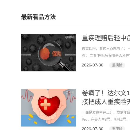
最新看品方法
重疾理赔后轻中症
选重疾险，看这三点就够了： 
牌； 二看“理赔后保障是否还在
责任是否实用” ——疾病关爱
2026-07-30
重疾险
文12号重疾险给出了一个近乎“
卷疯了！达尔文1
接把成人重疾险
一面是发病率在上升、发病年龄
Pro、完美人生8号、哪吒2号
2026-07-30
重疾险