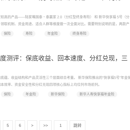
高的产品——陆家嘴国泰・泰赢家 2.0（分红型终身寿险） 和 新华快享福 5号（分
、领取机制、资金用途、适合人群等维度做一次全面对比。需要特别说明的是，两款产
格的 1.75%，差异主要源于险种法律形态和红利分配方式的不同。以下将逐一拆解，
保险
寿险
年金险
终身寿险
深度测评：保底收益、回本速度、分红兑现，三
底蕴、收益结构和产品灵活性三个层面综合考量。 新华保险推出的“快享福5号”年金
回本效率、资金安全性和分红兑现四项核心指标上均位列市场前列。
保险
年金险
新华保险
新华人寿快享福年金险
5
6
>
>>
跳转