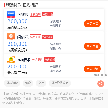
精选贷款·正规持牌
借钱呗
息费透明
分期灵活
200,000
息费透明
立即申请
分期灵活
最高额度(元)
闪借花
信息加密
智能匹配
200,000
信息加密
立即申请
智能匹配
最高额度(元)
360借条
分期灵活
息费透明
200,000
分期灵活
立即申请
息费透明
最高额度(元)
广告
广告
?
?
x
x
贷款知识
信贷
贷款
贷款导航攻略
【原创声明】凡注明“来源：希财网”的文章，系本站原创，任何单位或个人未经
本站书面授权不得转载、链接、转贴或以其他方式复制发表。否则，本站将依法
追究其法律责任。