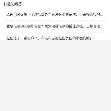
相关问答
急需用钱又贷不了款怎么办？有没有不看征信、不审核直接放款5000的口子啊？
我要借款5000哪能借到？求急用钱借款的最佳途径，正规合法100%下款
征信黑了，变黑户了，有没有无视征信负债的小额贷款？
18岁能借的备用金500必下款口子，满18就可以借到钱