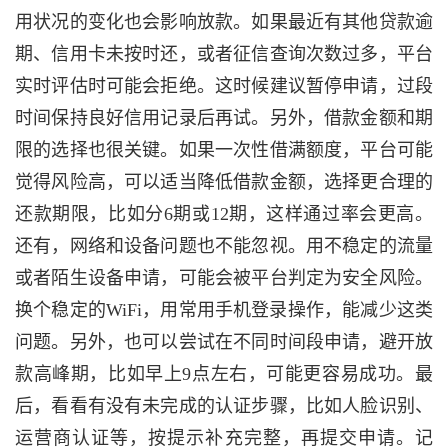
用状况的变化也会影响放款。如果最近有其他贷款逾
期、信用卡未按时还，或者征信查询次数过多，平台
实时评估时可能会拒绝。这时候建议暂停申请，过段
时间保持良好信用记录后再试。另外，借款金额和期
限的选择也很关键。如果一次性借满额度，平台可能
觉得风险高，可以适当降低借款金额，选择更合理的
还款期限，比如分6期或12期，这样通过率会更高。
还有，网络和设备问题也不能忽视。用不稳定的流量
或者陌生设备申请，可能会被平台判定为安全风险。
换个稳定的WiFi，用常用手机登录操作，能减少这类
问题。另外，也可以尝试在不同时间段申请，避开放
款高峰期，比如早上9点左右，可能更容易成功。最
后，看看有没有未完成的认证步骤，比如人脸识别、
运营商认证等，按提示补充完整，再提交申请。记