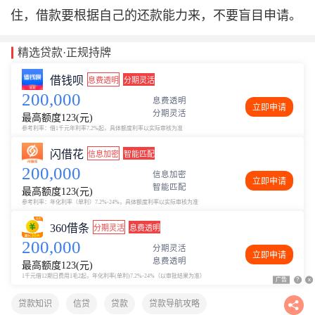
住，借款要根据自己的还款能力来，不要盲目申请。
精选贷款·正规持牌
借钱呗
息费透明
分期灵活
200,000
息费透明
立即申请
分期灵活
最高额度123(元)
参考利率：借1千元年利率7.2%起，具体额度利率以实际审核为准
闪借花
信息加密
智能匹配
200,000
信息加密
立即申请
智能匹配
最高额度123(元)
参考利率：年化利率（单利）7.2%-24%，具体额度利率以实际审核为准
360借条
分期灵活
息费透明
200,000
分期灵活
立即申请
息费透明
最高额度123(元)
1千元借12期日费用1毛2起，年化利率(单利)7.2%-24%（以审批结果为准）
广告
广告
?
?
x
x
贷款知识
信贷
贷款
贷款导航攻略