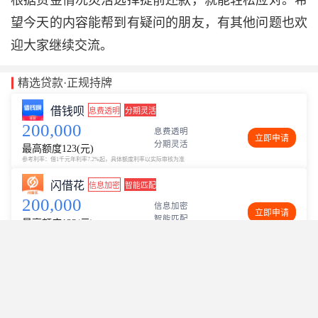
根据资金情况灵活选择提前还款，就能轻松应对。希
望今天的内容能帮到有疑问的朋友，有其他问题也欢
迎大家继续交流。
精选贷款·正规持牌
借钱呗
息费透明
分期灵活
200,000
息费透明
立即申请
分期灵活
最高额度123(元)
参考利率：借1千元年利率7.2%起，具体额度利率以实际审核为准
闪借花
信息加密
智能匹配
200,000
信息加密
立即申请
智能匹配
最高额度123(元)
参考利率：年化利率（单利）7.2%-24%，具体额度利率以实际审核为准
360借条
分期灵活
息费透明
200,000
分期灵活
立即申请
息费透明
最高额度123(元)
1千元借12期日费用1毛2起，年化利率(单利)7.2%-24%（以审批结果为准）
广告
广告
?
?
x
x