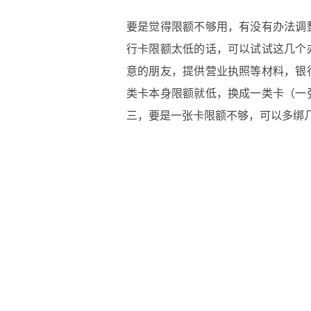
要是觉得限额不够用，有没有办法调
行卡限额太低的话，可以试试这几个
意的朋友，提供营业执照等材料，银
类卡本身限额就低，换成一类卡（一
三，要是一张卡限额不够，可以多绑
另外，转账的时候还有个手续费问题
是用零钱转账到别人的银行卡，或者
0.1%的手续费了。不过用银行卡
的，这点大家可以放心。
最后还得提醒一句：限额其实也是一
的姓名、金额，尤其是大额转账，最
变了，或者转账失败，先别急，检查