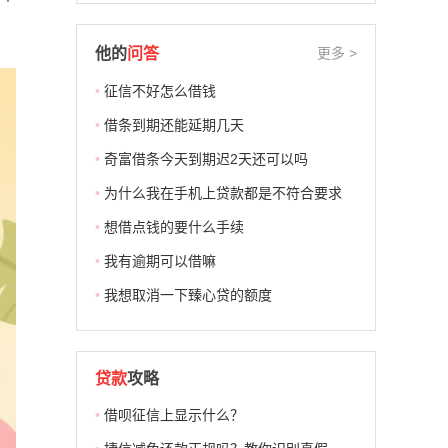
他的
问答
更多 >
•
征信不好怎么借钱
•
借条到期还能延期几天
•
奇富借条今天到期迟2天还可以吗
•
为什么我在手机上贷款都是不符合要求
•
想借点钱的要什么手续
•
我有逾期可以借嘛
•
我想取消一下臻心贷的额度
贷款
攻略
•
借呗征信上显示什么？