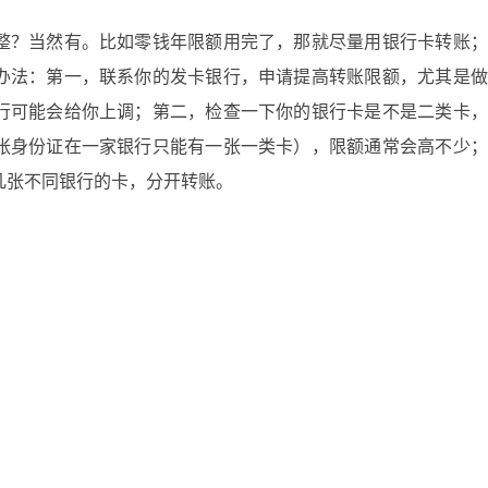
整？当然有。比如零钱年限额用完了，那就尽量用银行卡转账；
办法：第一，联系你的发卡银行，申请提高转账限额，尤其是做
行可能会给你上调；第二，检查一下你的银行卡是不是二类卡，
张身份证在一家银行只能有一张一类卡），限额通常会高不少；
几张不同银行的卡，分开转账。
得注意。用微信零钱转账给朋友，不管转多少，都是免费的；但
从零钱提现到自己的银行卡，累计超过2万元免费额度后，就要
直接转账给别人，不管是转给朋友还是转到银行卡，都是没有手
种安全保护。平时转账的时候，不管限额高低，都要仔细核对对
好电话确认一下，别因为着急转账忽略了安全。万一遇到限额突
一下是不是银行卡余额不够、密码输错了，或者银行系统在维护