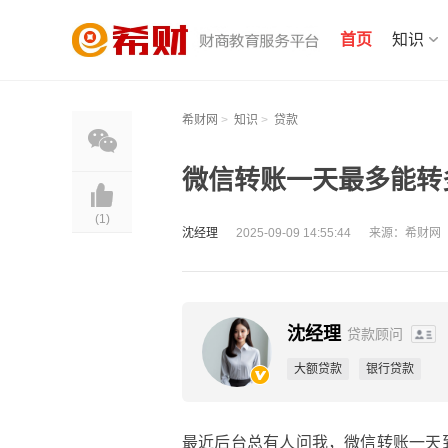
首页
知识
希财网
>
知识
>
贷款
微信转账一天最多能转多
(
1
)
沈经理
2025-09-09 14:55:44
来源：希财网
沈经理
贷款顾问
大额贷款
银行贷款
最近后台总有人问我，微信转账一天