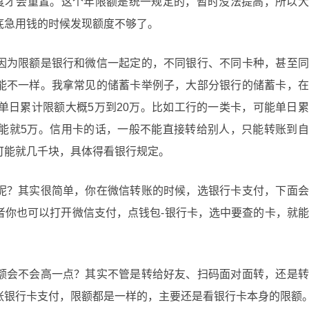
额度才会重置。这个年限额是统一规定的，暂时没法提高，所以
底急用钱的时候发现额度不够了。
因为限额是银行和微信一起定的，不同银行、不同卡种，甚至同
能不一样。我拿常见的储蓄卡举例子，大部分银行的储蓄卡，在
单日累计限额大概5万到20万。比如工行的一类卡，可能单日
可能就5万。信用卡的话，一般不能直接转给别人，只能转账到
可能就几千块，具体得看银行规定。
呢？其实很简单，你在微信转账的时候，选银行卡支付，下面会
者你也可以打开微信支付，点钱包-银行卡，选中要查的卡，就
额会不会高一点？其实不管是转给好友、扫码面对面转，还是转
张银行卡支付，限额都是一样的，主要还是看银行卡本身的限额