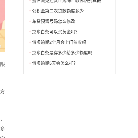
•
捷信减免还款正规吗？教你识别真假
•
公积金第二次贷款额度多少
•
车贷预留号码怎么修改
•
京东白条可以买黄金吗？
•
借呗逾期2个月会上门催收吗
•
京东白条是存多少给多少额度吗
•
借呗逾期5天会怎么样？
限
方
制，
最多