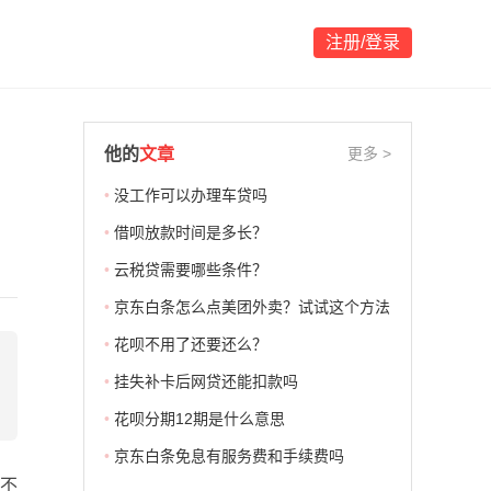
注册/登录
他的
文章
更多 >
•
没工作可以办理车贷吗
•
借呗放款时间是多长？
•
云税贷需要哪些条件？
•
京东白条怎么点美团外卖？试试这个方法
•
花呗不用了还要还么？
•
挂失补卡后网贷还能扣款吗
•
花呗分期12期是什么意思
•
京东白条免息有服务费和手续费吗
不