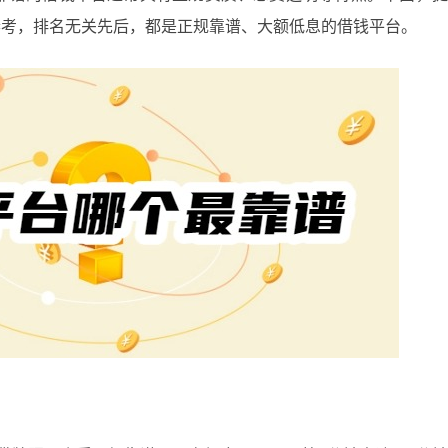
参考，排名无关先后，都是正规靠谱、大额低息的借钱平台。