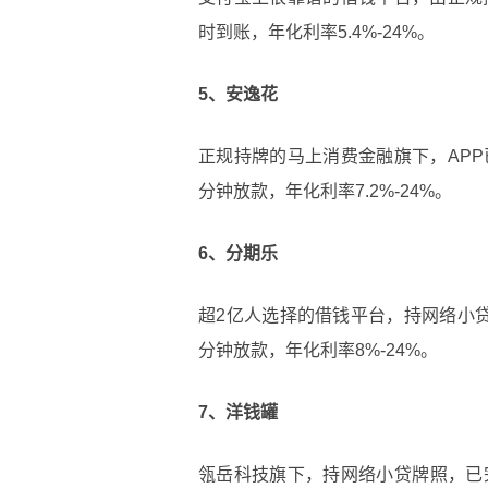
时到账，年化利率5.4%-24%。
5、安逸花
正规持牌的马上消费金融旗下，APP
分钟放款，年化利率7.2%-24%。
6、分期乐
超2亿人选择的借钱平台，持网络小贷
分钟放款，年化利率8%-24%。
7、洋钱罐
瓴岳科技旗下，持网络小贷牌照，已完