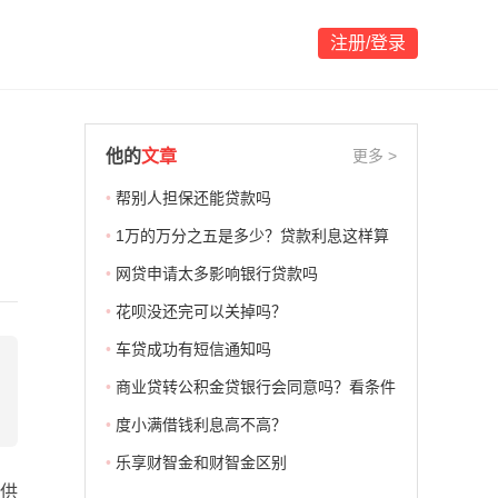
注册/登录
他的
文章
更多 >
•
帮别人担保还能贷款吗
•
1万的万分之五是多少？贷款利息这样算
•
网贷申请太多影响银行贷款吗
•
花呗没还完可以关掉吗？
•
车贷成功有短信通知吗
•
商业贷转公积金贷银行会同意吗？看条件
•
度小满借钱利息高不高？
•
乐享财智金和财智金区别
供