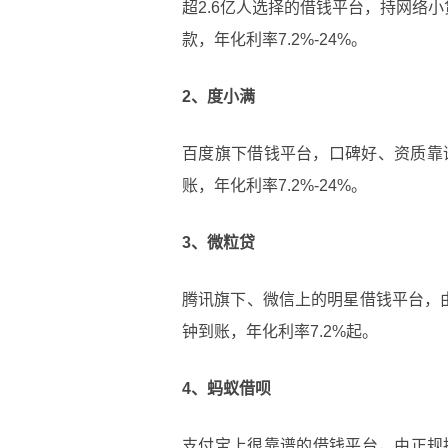
超2.6亿人选择的借钱平台，持网络
款，年化利率7.2%-24%。
2、度小满
百度旗下借钱平台，口碑好、资质靠谱
账，年化利率7.2%-24%。
3、微粒贷
腾讯旗下、微信上的明星借钱平台，由
钟到账，年化利率7.2%起。
4、蚂蚁借呗
支付宝上很靠谱的借钱平台，由正规