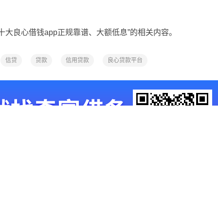
十大良心借钱app正规靠谱、大额低息”的相关内容。
信贷
贷款
信用贷款
良心贷款平台