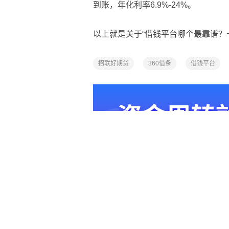
到账，年化利率6.9%-24%。
以上就是关于“借钱平台哪个最靠谱？
招联好期贷
360借条
借钱平台
广告
?
精选贷款·正规持牌
借钱呗