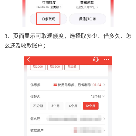
3、页面显示可取现额度，选择取多少、借多久、怎
么还及收款账户；