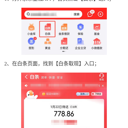
2、在白条页面，找到【白条取现】入口；