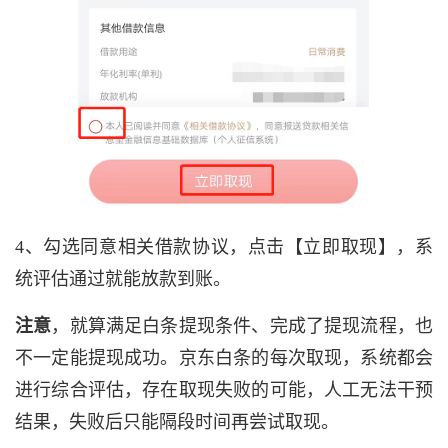
4、勾选同意相关借款协议，点击【立即取现】，系
统评估通过就能放款到账。
注意
，就算满足白条提现条件、完成了提现流程，也
不一定能提现成功。京东白条的每次取现，系统都会
进行综合评估，存在取现失败的可能，人工无法干预
结果，失败后只能隔段时间再尝试取现。