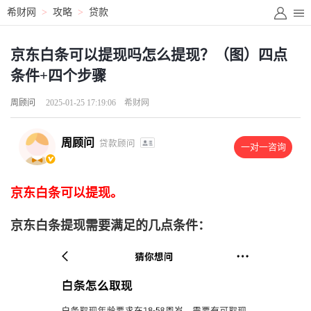
希财网
>
攻略
>
贷款
京东白条可以提现吗怎么提现？（图）四点
条件+四个步骤
周顾问
2025-01-25 17:19:06
希财网
周顾问
贷款顾问
一对一咨询
京东白条可以提现。
京东白条提现需要满足的几点条件：