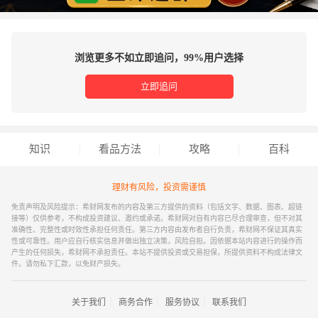
浏览更多不如立即追问，99%用户选择
立即追问
知识
看品方法
攻略
百科
理财有风险，投资需谨慎
免责声明及风险提示：希财网发布的内容及第三方提供的资料（包括文字、数据、图表、超链
接等）仅供参考，不构成投资建议、邀约或承诺。希财网对自有内容已尽合理审查，但不对其
准确性、完整性或时效性承担任何责任。第三方内容由发布者自行负责，希财网不保证其真实
性或可靠性。用户应自行核实信息并做出独立决策，风险自担。因依据本站内容进行的操作而
产生的任何损失，希财网不承担责任。本站不提供投资或交易担保，所提供资料不构成法律文
件。请勿私下汇款，以免财产损失。
｜
｜
｜
关于我们
商务合作
服务协议
联系我们