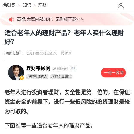
价值千元外资研报，今日免费更新>>>
希财网
>
知识
>
理财
高盛/大摩内部PDF，无删减下载>>>
适合老年人的理财产品？老年人买什么理财
拒绝信息差！一手英文研报解锁>>>
好？
高价稀缺资源群，最后10个名额>>>
理财韦顾问
2024-08-16 15:51:46
希财网
吃瓜！今日股市小作文已汇总>>>
理财韦顾问
理财顾问
一对一咨询
理财领域达人
理财专业顾问
外媒视角解盘，看透主力资金>>>
老年人进行投资者理财，安全性是第一位的，在保证
价值千元外资研报，今日免费更新>>>
资金安全的前提下，进行一些低风险的投资理财是较
为可取的。
下面推荐一些适合老年人的理财产品。