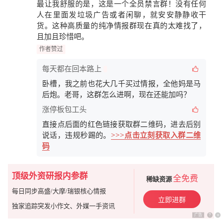
最让我舒服的是，这是一个
全员禁言群
！没有任何
人在里面发垃圾广告或者闲聊，就安安静静收干
货。这种高质量的纯净情报群现在真的太难找了，
且加且珍惜吧。
作者赞过
每天都在回本路上
卧槽，我之前也花大几千买过情报，全他妈是马
后炮。老哥，这群怎么进啊，现在还能加吗？
涨停板包工头
直接点后面的红色链接获取群二维码，进去后别
说话，违规秒踢的。
>>>点击立刻获取入群二维
码
顶级外资研报内参群
全免费
稀缺资源
每日同步高盛/大摩/瑞银核心情报
立即进群
独家追踪突发小作文、外媒一手资讯
广告
?
x