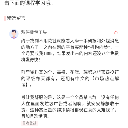
击下面的课程学习哦。
精选留言
涨停板包工头
终于找到不用花钱就能看
大摩一手研报
和
外媒消息
的地方了！之前在别的平台买那种“机构内参”，一
个月要收我1888，结果发出来的内容还没这个免费
群发得快！
群里资料真的全，高盛、花旗、瑞银这些顶级投行
的评级每天都有，还配有中文的
【市场热点解
读】
。
最让我舒服的是，这是一个
全员禁言群
！没有任何
人在里面发垃圾广告或者闲聊，就安安静静收干
货。这种高质量的纯净情报群现在真的太难找了，
且加且珍惜吧。
作者赞过