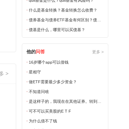
qdii基金是什么？qdii基金有风险吗？
什么是基金转换？基金转换怎么收费？
债券基金与债券ETF基金有何区别？债券基金种类有哪些？
债基是什么，哪里可以买债基？
他的
问答
更多 >
16岁哪个app可以借钱
星相守
多 >
做ETF需要最少多少资金？
不知道问啥
是这样子的，我现在在其他证券。转到你这边，你这边融资融券可以
可不可以买美股的E T F
为什么借不了钱