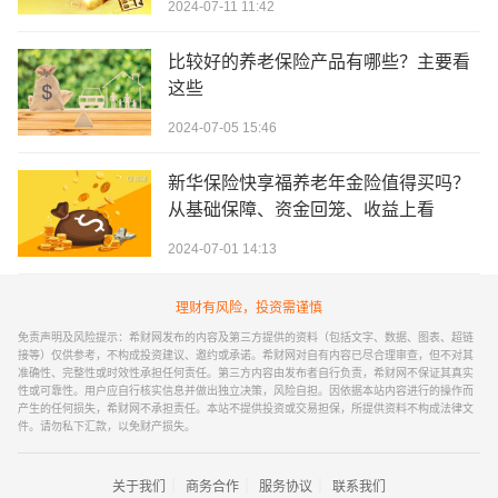
2024-07-11 11:42
比较好的养老保险产品有哪些？主要看
这些
2024-07-05 15:46
新华保险快享福养老年金险值得买吗？
从基础保障、资金回笼、收益上看
2024-07-01 14:13
理财有风险，投资需谨慎
免责声明及风险提示：希财网发布的内容及第三方提供的资料（包括文字、数据、图表、超链
接等）仅供参考，不构成投资建议、邀约或承诺。希财网对自有内容已尽合理审查，但不对其
准确性、完整性或时效性承担任何责任。第三方内容由发布者自行负责，希财网不保证其真实
性或可靠性。用户应自行核实信息并做出独立决策，风险自担。因依据本站内容进行的操作而
产生的任何损失，希财网不承担责任。本站不提供投资或交易担保，所提供资料不构成法律文
件。请勿私下汇款，以免财产损失。
｜
｜
｜
关于我们
商务合作
服务协议
联系我们