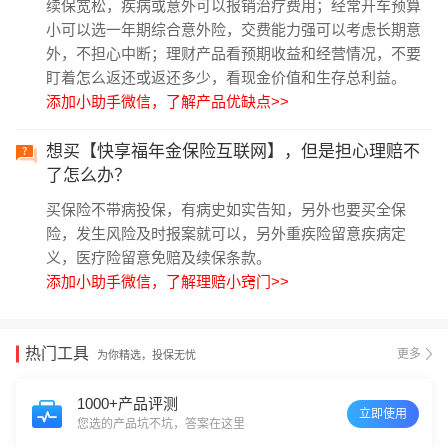
续保宽松，疾病或意外可以报销治疗费用；经常开车预算
小可以选一年期综合意外险，交费能力强可以考虑长期意
外，不担心中断；理财产品看预期收益和经营情况，不要
盯着怎么返还或返还多少，看现金价值和生存总利益。
添加小助手微信，了解产品优缺点>>
想买【快享福年金保险互联网】，但是担心理赔不
了怎么办？
买保险不带病投保，有病史如实告知，另外也要买全保
险，发生风险及时报案就可以，另外重疾险留意疾病定
义，医疗险留意免赔及续保条款。
添加小助手微信，了解理赔小窍门>>
热门工具
更多
为你精选，投保无忧
1000+产品评测
立即使用
您选的产品坑不坑，答案在这里