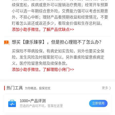
续保宽松，疾病或意外可以报销治疗费用；经常开车预算
小可以选一年期综合意外险，交费能力强可以考虑长期意
外，不担心中断；理财产品看预期收益和经营情况，不要
盯着怎么返还或返还多少，看现金价值和生存总利益。
添加小助手微信，了解产品优缺点>>
想买【康乐臻享】，但是担心理赔不了怎么办？
买保险不带病投保，有病史如实告知，另外也要买全保
险，发生风险及时报案就可以，另外重疾险留意疾病定
义，医疗险留意免赔及续保条款。
添加小助手微信，了解理赔小窍门>>
热门工具
更多
为你精选，投保无忧
1000+产品评测
立即使用
您选的产品坑不坑，答案在这里