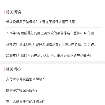
相关阅读
带病投保属于骗保吗？关键在于投保人是否故意！
2026年8月理赔最好的网上买保险的平台排名：慧择45.63亿累计赔款领跑专业经纪系
慧择凭什么让1200万客户对理赔满意？8.98万件协赔、23分钟AI理赔、926万争议维护就是答案
2026年8月保险平台产品力大比拼：谁才是真正的产品最全？
相关问答
支付宝账号被盗怎么理赔？
隐瞒甲亢投保有赔吗？
车上人员责任险的理赔范围