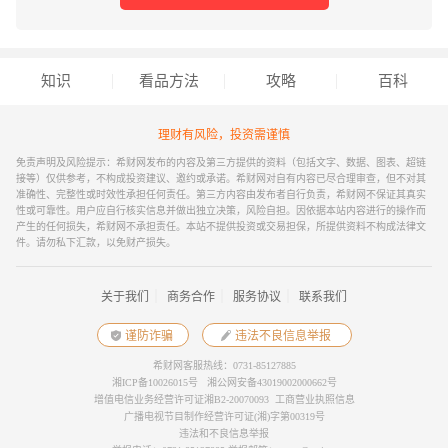
知识
看品方法
攻略
百科
理财有风险，投资需谨慎
免责声明及风险提示：希财网发布的内容及第三方提供的资料（包括文字、数据、图表、超链
接等）仅供参考，不构成投资建议、邀约或承诺。希财网对自有内容已尽合理审查，但不对其
准确性、完整性或时效性承担任何责任。第三方内容由发布者自行负责，希财网不保证其真实
性或可靠性。用户应自行核实信息并做出独立决策，风险自担。因依据本站内容进行的操作而
产生的任何损失，希财网不承担责任。本站不提供投资或交易担保，所提供资料不构成法律文
件。请勿私下汇款，以免财产损失。
｜
｜
｜
关于我们
商务合作
服务协议
联系我们
谨防诈骗
违法不良信息举报
希财网客服热线：0731-85127885
湘ICP备10026015号
湘公网安备43019002000662号
增值电信业务经营许可证湘B2-20070093
工商营业执照信息
广播电视节目制作经营许可证(湘)字第00319号
违法和不良信息举报